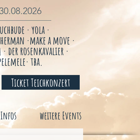
 30.08.2026
ruchbude · yola ·
atherman ·make a move ·
· der rosenkavalier ·
pelemele· tba.
Ticket Teichkonzert
Infos
weitere Events