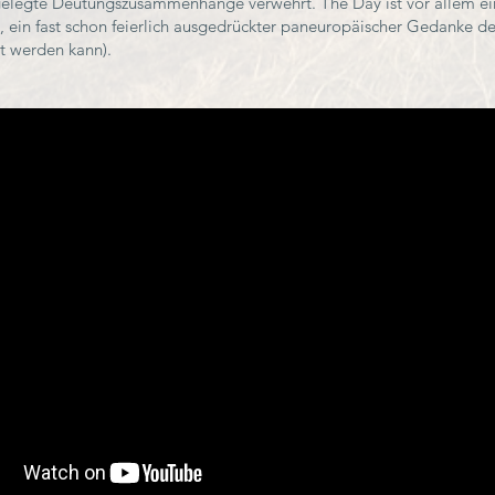
tgelegte Deutungszusammenhänge verwehrt. The Day ist vor allem ei
, ein fast schon feierlich ausgedrückter paneuropäischer Gedanke de
nt werden kann).