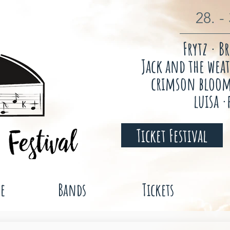
28. -
Frytz · B
Jack and the we
crimson bloom 
luisa ·
Ticket Festival
ee
Bands
Tickets