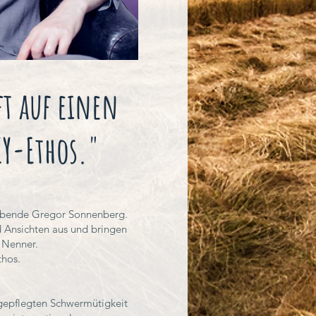
t auf einen
IY-Ethos."
ebende Gregor Sonnenberg.
d Ansichten aus und bringen
 Nenner.
thos.
 gepflegten Schwermütigkeit