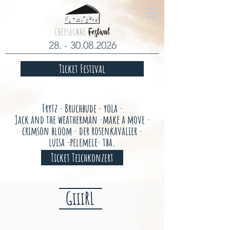
28. - 30.08.2026
Ticket Festival
Frytz · Bruchbude · yola ·
Jack and the weatherman ·make a move ·
crimson bloom · der rosenkavalier ·
luisa ·pelemele· tba.
Ticket Teichkonzert
GiiiRL