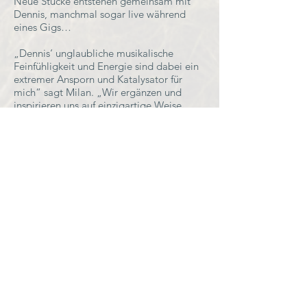
Neue Stücke entstehen gemeinsam mit
Dennis, manchmal sogar live während
eines Gigs…
„Dennis‘ unglaubliche musikalische
Feinfühligkeit und Energie sind dabei ein
extremer Ansporn und Katalysator für
mich“ sagt Milan. „Wir ergänzen und
inspirieren uns auf einzigartige Weise.
Klare Abläufe brauchen wir nicht, ein Blick
genügt und wir wissen, wo es langgeht.“