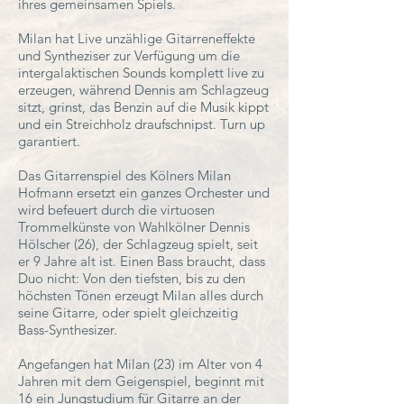
ihres gemeinsamen Spiels.
Milan hat Live unzählige Gitarreneffekte
und Syntheziser zur Verfügung um die
intergalaktischen Sounds komplett live zu
erzeugen, während Dennis am Schlagzeug
sitzt, grinst, das Benzin auf die Musik kippt
und ein Streichholz draufschnipst. Turn up
garantiert.
Das Gitarrenspiel des Kölners Milan
Hofmann ersetzt ein ganzes Orchester und
wird befeuert durch die virtuosen
Trommelkünste von Wahlkölner Dennis
Hölscher (26), der Schlagzeug spielt, seit
er 9 Jahre alt ist. Einen Bass braucht, dass
Duo nicht: Von den tiefsten, bis zu den
höchsten Tönen erzeugt Milan alles durch
seine Gitarre, oder spielt gleichzeitig
Bass-Synthesizer.
Angefangen hat Milan (23) im Alter von 4
Jahren mit dem Geigenspiel, beginnt mit
16 ein Jungstudium für Gitarre an der